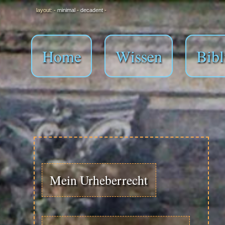
layout: -
minimal
-
decadent
-
Home
Wissen
Bibl
Mein Urheberrecht